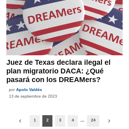
Juez de Texas declara ilegal el
plan migratorio DACA: ¿Qué
pasará con los DREAMers?
por
Apolo Valdés
13 de septiembre de 2023
Paginación
1
2
3
4
…
24
de