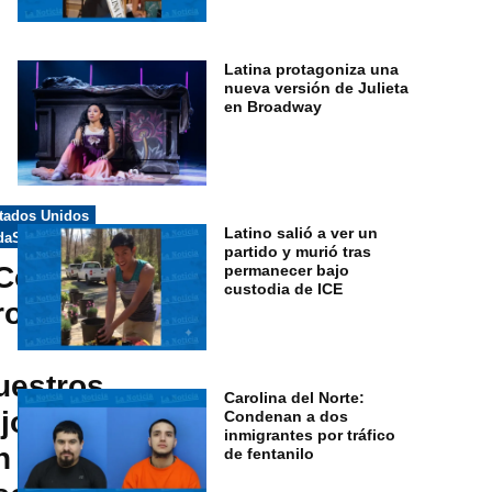
Latina protagoniza una
nueva versión de Julieta
en Broadway
licado
tados Unidos
Latino salió a ver un
daSana
partido y murió tras
Cómo
permanecer bajo
custodia de ICE
roteger
uestros
Carolina del Norte:
ijos de
Condenan a dos
inmigrantes por tráfico
n mal
de fentanilo