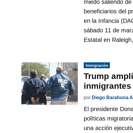
miedo saliendo de
beneficiarios del 
en la Infancia (DAC
sábado 11 de marzo
Estatal en Raleig
Publicado
Inmigración
en
Trump amplí
inmigrantes
por
Diego Barahona A
El presidente Dona
políticas migrator
una acción ejecutiv