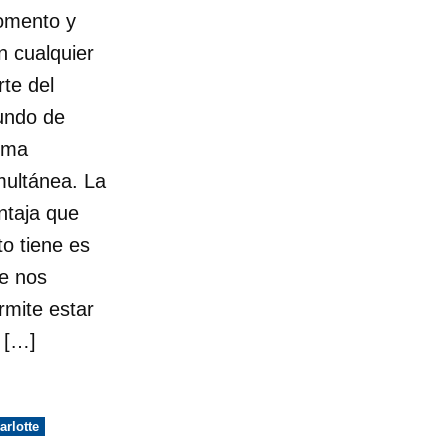
mento y
n cualquier
rte del
ndo de
rma
multánea. La
ntaja que
to tiene es
e nos
rmite estar
 […]
licado
arlotte