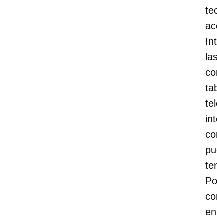
te
ac
In
la
co
ta
te
int
co
pu
te
Po
co
en