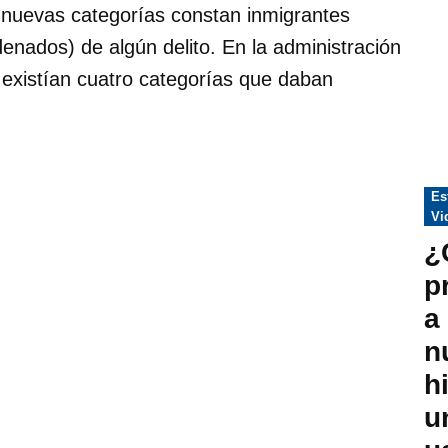
s nuevas categorías constan inmigrantes
nados) de algún delito. En la administración
xistían cuatro categorías que daban
Pub
Es
en
Vi
¿
p
a
n
h
u