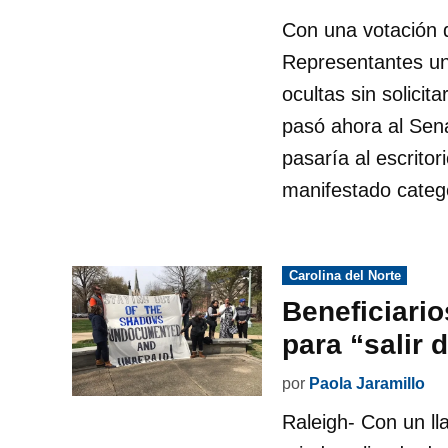
Con una votación 
Representantes un
ocultas sin solici
pasó ahora al Se
pasaría al escrito
manifestado categ
Publicado
Carolina del Norte
en
Beneficiari
para “salir 
por
Paola Jaramillo
Raleigh- Con un ll