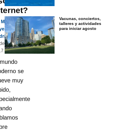
so del
nternet?
Vacunas, conciertos,
Mae Lynn
talleres y actividades
para iniciar agosto
yes-
ríguez, Ph.D.
de enero de
17
 mundo
derno se
eve muy
pido,
pecialmente
ando
blamos
bre