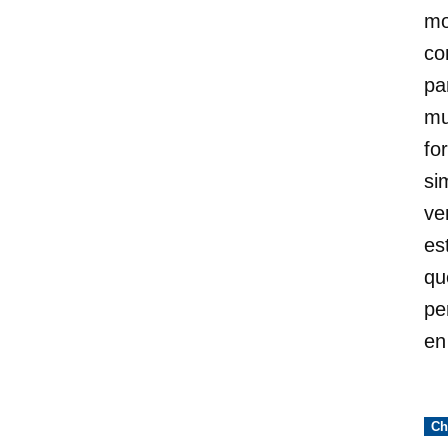
mo
co
pa
mu
fo
si
ve
es
qu
pe
en
Pub
Ch
en