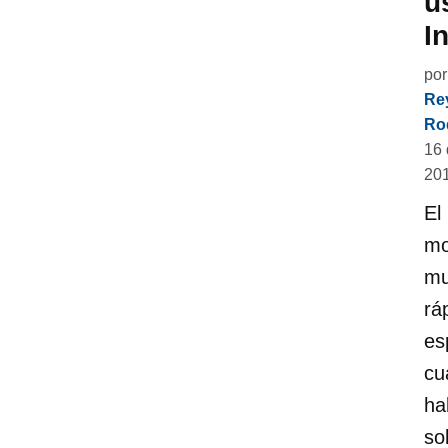
u
I
por
Re
Rod
16 
20
El
mo
mu
rá
es
cu
ha
so