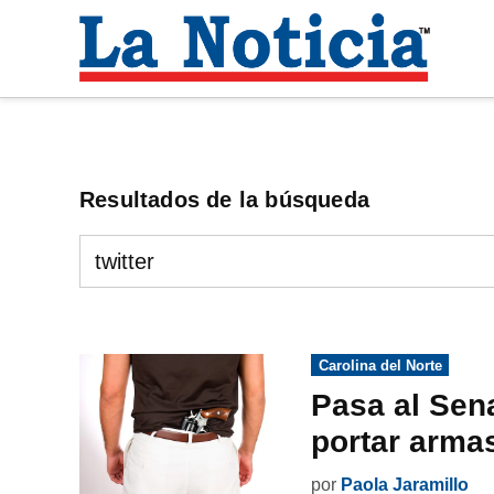
Saltar
al
La
contenido
Noti
Para mantenerte informado necesitamos
Resultados de la búsqueda
Buscar:
Publicado
Carolina del Norte
en
Pasa al Sen
portar arma
por
Paola Jaramillo