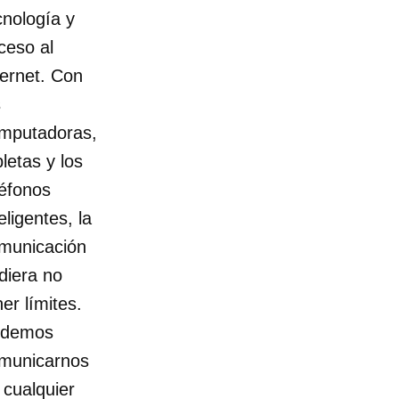
cnología y
ceso al
ternet. Con
s
mputadoras,
bletas y los
léfonos
eligentes, la
municación
diera no
ner límites.
demos
municarnos
 cualquier