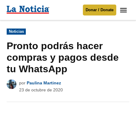
Saltar
Me
Donar / Donate
al
La
Noticia
contenido
Publicado
Noticias
en
Para mantenerte informado necesitamos
tu apoyo
.
Pronto podrás hacer
Donar
compras y pagos desde
tu WhatsApp
por
Paulina Martinez
23 de octubre de 2020