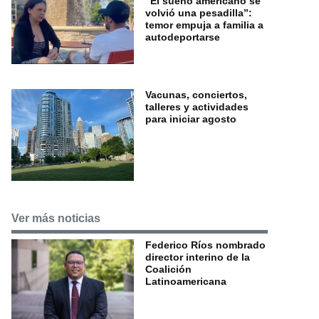
“El sueño americano se
volvió una pesadilla”:
temor empuja a familia a
autodeportarse
Vacunas, conciertos,
talleres y actividades
para iniciar agosto
Ver más noticias
Federico Ríos nombrado
director interino de la
Coalición
Latinoamericana