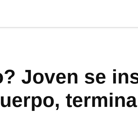
cia
tu apoyo
.
Donar
o? Joven se ins
uerpo, termina