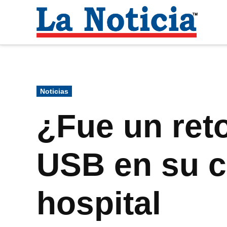
Saltar
al
La
contenido
Noti
Para mantenerte informado necesitamos
Publicado
Noticias
en
¿Fue un ret
USB en su c
hospital