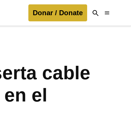
Donar / Donate
Open
Search
erta cable
 en el