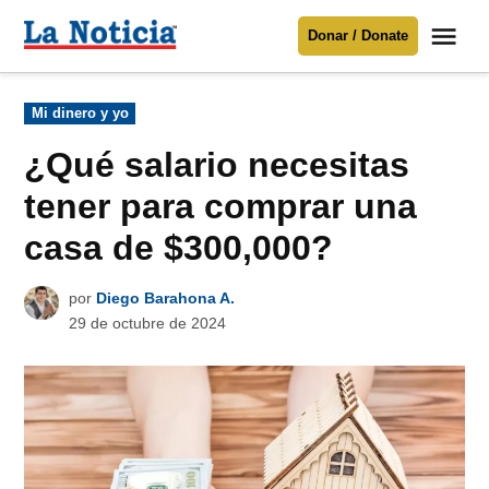
Saltar
Me
Donar / Donate
al
La
Noticia
contenido
Publicado
Mi dinero y yo
en
Para mantenerte informado necesitamos
tu apoyo
.
¿Qué salario necesitas
Donar
tener para comprar una
casa de $300,000?
por
Diego Barahona A.
29 de octubre de 2024