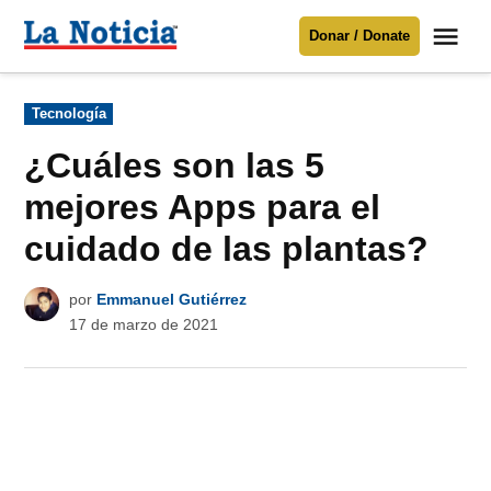
Saltar
Me
Donar / Donate
al
La
Noticia
contenido
Publicado
Tecnología
en
Para mantenerte informado necesitamos
tu apoyo
.
¿Cuáles son las 5
Donar
mejores Apps para el
cuidado de las plantas?
por
Emmanuel Gutiérrez
17 de marzo de 2021