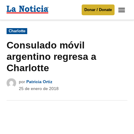
Saltar
Me
Donar / Donate
al
La
Noticia
contenido
Publicado
Charlotte
en
Para mantenerte informado necesitamos
tu apoyo
.
Consulado móvil
Donar
argentino regresa a
Charlotte
por
Patricia Ortiz
25 de enero de 2018