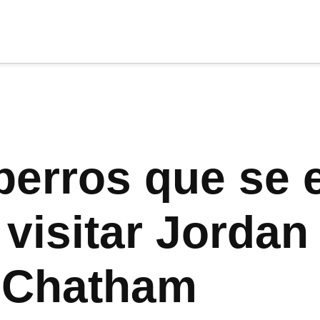
cia
tu apoyo
.
Donar
 perros que se
visitar Jordan
 Chatham