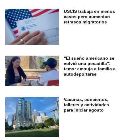
USCIS trabaja en menos
casos pero aumentan
retrasos migratorios
“El sueño americano se
volvió una pesadilla”:
temor empuja a familia a
autodeportarse
Vacunas, conciertos,
talleres y actividades
para iniciar agosto