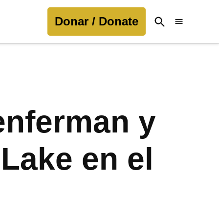
Donar / Donate
Open
Search
 enferman y
 Lake en el