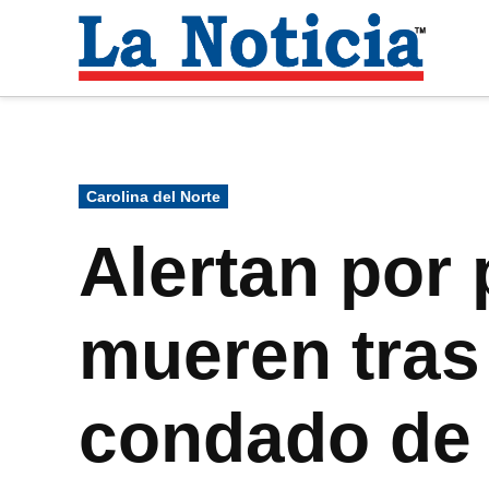
Saltar
al
La
contenido
Noti
Para mantenerte informado necesitamos
Publicado
Carolina del Norte
en
Alertan por
mueren tras 
condado de