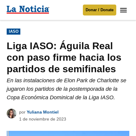
Saltar
Me
Donar / Donate
al
La
Noticia
contenido
Publicado
IASO
en
Para mantenerte informado necesitamos
tu apoyo
.
Liga IASO: Águila Real
Donar
con paso firme hacia los
partidos de semifinales
En las instalaciones de Elon Park de Charlotte se
jugaron los partidos de la postemporada de la
Copa Económica Dominical de la Liga IASO.
por
Yuliana Montiel
1 de noviembre de 2023