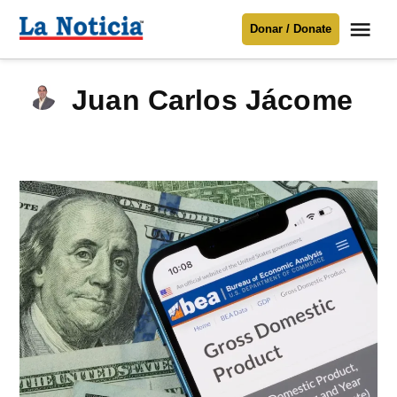
Saltar
Me
Donar / Donate
al
La
Noticia
contenido
Juan Carlos Jácome
Para mantenerte informado necesitamos
tu apoyo
.
Donar