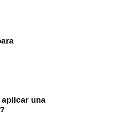
para
 aplicar una
o?