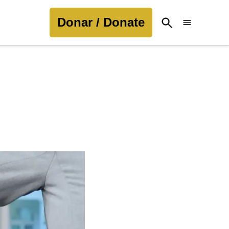
Donar / Donate
Open
Search