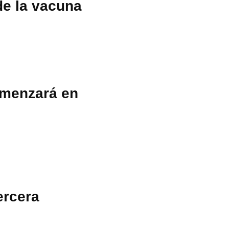
de la vacuna
omenzará en
ercera