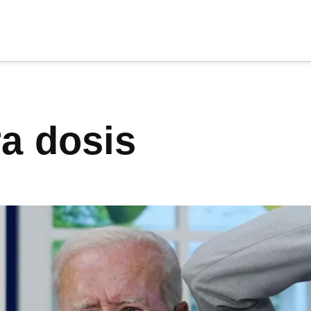
cia
tu apoyo
.
ra dosis
Donar