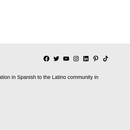
Facebook
Twitter
YouTube
Instagram
Linkedin
Pinterest
Tik
tok
ation in Spanish to the Latino community in