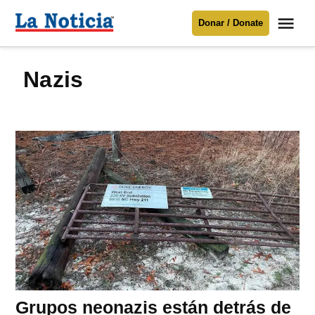
Saltar
Me
Donar / Donate
al
La
Noticia
contenido
Nazis
Para mantenerte informado necesitamos
tu apoyo
.
Donar
Grupos neonazis están detrás de