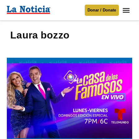
Saltar
Me
Donar / Donate
al
La
Noticia
contenido
laura bozzo
Para mantenerte informado necesitamos
tu apoyo
.
Donar