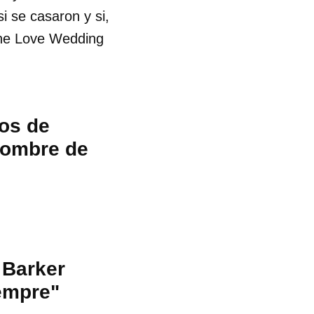
i se casaron y si,
 One Love Wedding
ios de
nombre de
 Barker
empre"