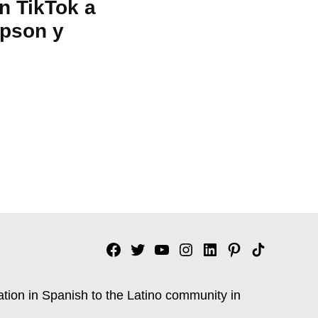
n TikTok a
mpson y
Facebook
Twitter
YouTube
Instagram
Linkedin
Pinterest
Tik
tok
ation in Spanish to the Latino community in