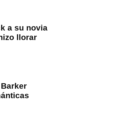
ck a su novia
izo llorar
 Barker
ánticas