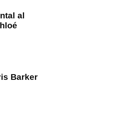
tal al
hloé
is Barker