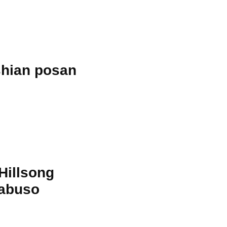
shian posan
Hillsong
 abuso