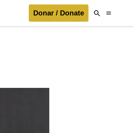
Donar / Donate
Open
Search