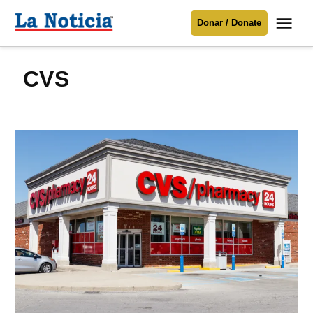
Saltar
Me
Donar / Donate
al
La
Noticia
contenido
CVS
Para mantenerte informado necesitamos
tu apoyo
.
Donar