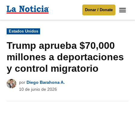
Saltar
Me
Donar / Donate
al
La
Noticia
contenido
Publicado
Estados Unidos
en
Para mantenerte informado necesitamos
tu apoyo
.
Trump aprueba $70,000
Donar
millones a deportaciones
y control migratorio
por
Diego Barahona A.
10 de junio de 2026