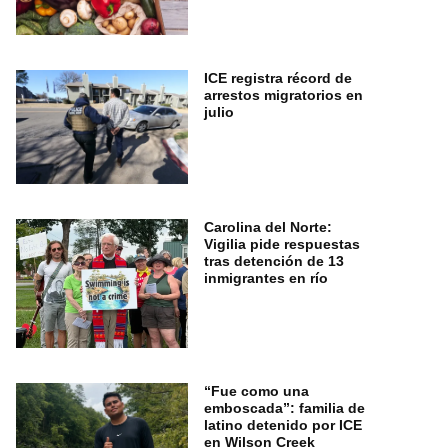
ICE registra récord de
arrestos migratorios en
julio
Carolina del Norte:
Vigilia pide respuestas
tras detención de 13
inmigrantes en río
“Fue como una
emboscada”: familia de
latino detenido por ICE
en Wilson Creek