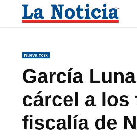
Saltar
al
La
contenido
Noti
Para mantenerte informado necesitamos
Publicado
Nueva York
en
García Luna 
cárcel a los
fiscalía de 