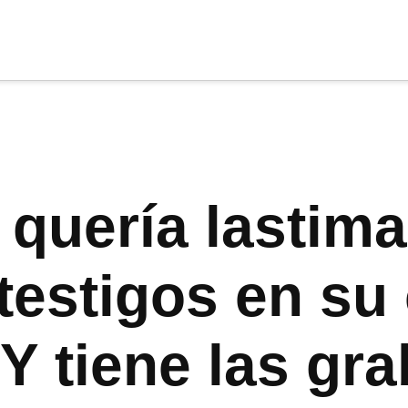
cia
tu apoyo
.
Donar
quería lastima
 testigos en su
NY tiene las gr