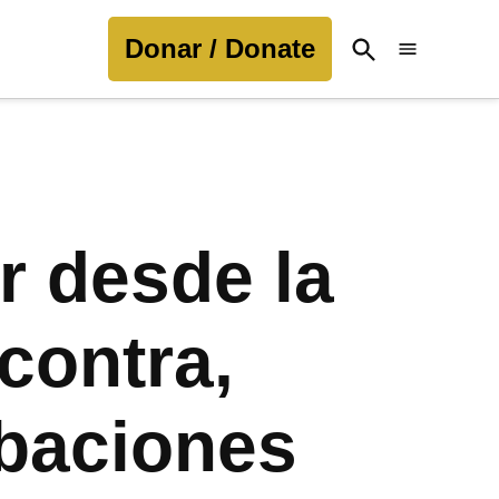
Donar / Donate
Open
Search
r desde la
 contra,
abaciones