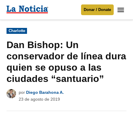
Saltar
Me
Donar / Donate
al
La
Noticia
contenido
Publicado
Charlotte
en
Para mantenerte informado necesitamos
tu apoyo
.
Dan Bishop: Un
Donar
conservador de línea dura
quien se opuso a las
ciudades “santuario”
por
Diego Barahona A.
23 de agosto de 2019