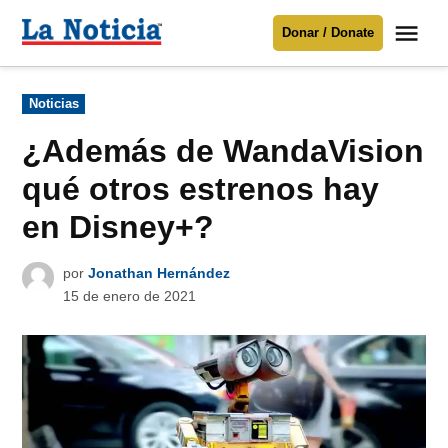
Saltar
Me
Donar / Donate
al
La
Noticia
contenido
Publicado
Noticias
en
Para mantenerte informado necesitamos
tu apoyo
.
¿Además de WandaVision
Donar
qué otros estrenos hay
en Disney+?
por
Jonathan Hernández
15 de enero de 2021