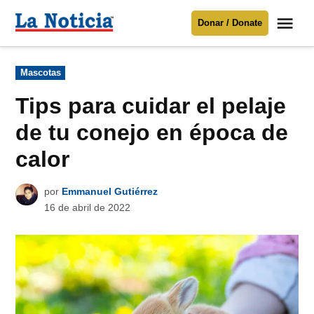
Saltar
Me
Donar / Donate
al
La
Noticia
contenido
Publicado
Mascotas
en
Para mantenerte informado necesitamos
tu apoyo
.
Tips para cuidar el pelaje
Donar
de tu conejo en época de
calor
por
Emmanuel Gutiérrez
16 de abril de 2022