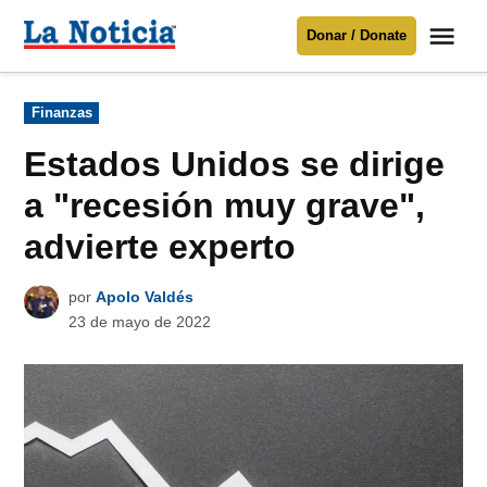
Saltar
Me
Donar / Donate
al
La
Noticia
contenido
Publicado
Finanzas
en
Para mantenerte informado necesitamos
tu apoyo
.
Estados Unidos se dirige
Donar
a "recesión muy grave",
advierte experto
por
Apolo Valdés
23 de mayo de 2022