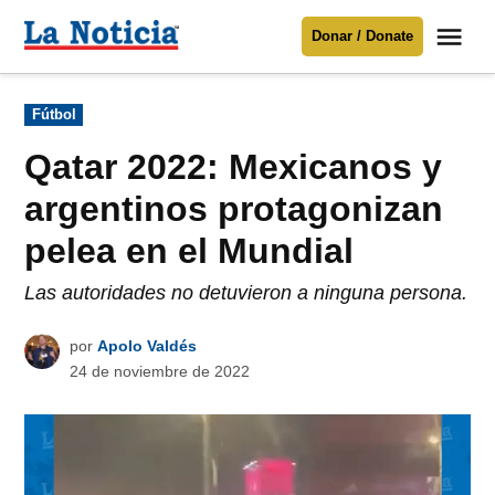
Saltar
Me
Donar / Donate
al
La
Noticia
contenido
Publicado
Fútbol
en
Para mantenerte informado necesitamos
tu apoyo
.
Qatar 2022: Mexicanos y
Donar
argentinos protagonizan
pelea en el Mundial
Las autoridades no detuvieron a ninguna persona.
por
Apolo Valdés
24 de noviembre de 2022