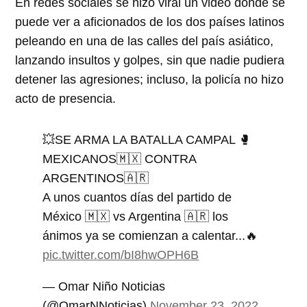
En redes sociales se hizo viral un video donde se
puede ver a aficionados de los dos países latinos
peleando en una de las calles del país asiático,
lanzando insultos y golpes, sin que nadie pudiera
detener las agresiones; incluso, la policía no hizo
acto de presencia.
💥SE ARMA LA BATALLA CAMPAL 🥊
MEXICANOS🇲🇽 CONTRA
ARGENTINOS🇦🇷
A unos cuantos días del partido de
México 🇲🇽 vs Argentina 🇦🇷 los
ánimos ya se comienzan a calentar...🔥
pic.twitter.com/bI8hwOPH6B
— Omar Niño Noticias
(@OmarNNoticias)
November 23, 2022