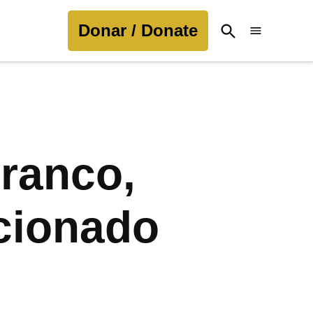
Donar / Donate
Open
Search
Franco,
cionado