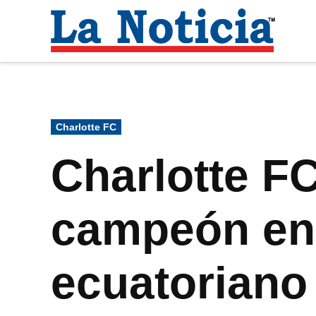
Saltar
al
La
contenido
Noti
Para mantenerte informado necesitamos
Publicado
Charlotte FC
en
Charlotte FC
campeón en 
ecuatoriano