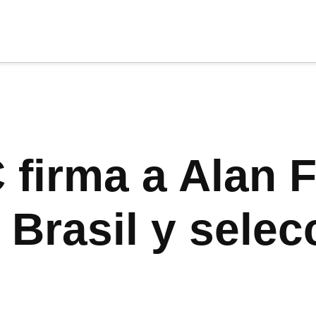
cia
tu apoyo
.
Donar
 firma a Alan 
Brasil y selec