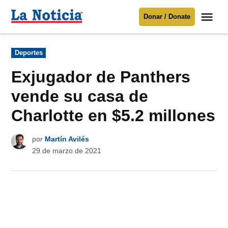
Saltar
Me
Donar / Donate
al
La
Noticia
contenido
Publicado
Deportes
en
Para mantenerte informado necesitamos
tu apoyo
.
Exjugador de Panthers
Donar
vende su casa de
Charlotte en $5.2 millones
por
Martín Avilés
29 de marzo de 2021