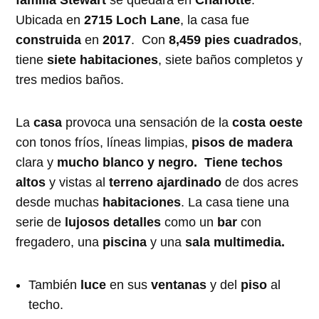
familia Stewart
se quedará en
Charlotte
.
Ubicada en
2715 Loch Lane
, la casa fue
construida
en
2017
. Con
8,459 pies cuadrados
,
tiene
siete habitaciones
, siete baños completos y
tres medios baños.
La
casa
provoca una sensación de la
costa oeste
con tonos fríos, líneas limpias,
pisos de madera
clara y
mucho blanco y negro.
Tiene techos
altos
y vistas al
terreno ajardinado
de dos acres
desde muchas
habitaciones
. La casa tiene una
serie de
lujosos detalles
como un
bar
con
fregadero, una
piscina
y una
sala multimedia.
También
luce
en sus
ventanas
y del
piso
al
techo.