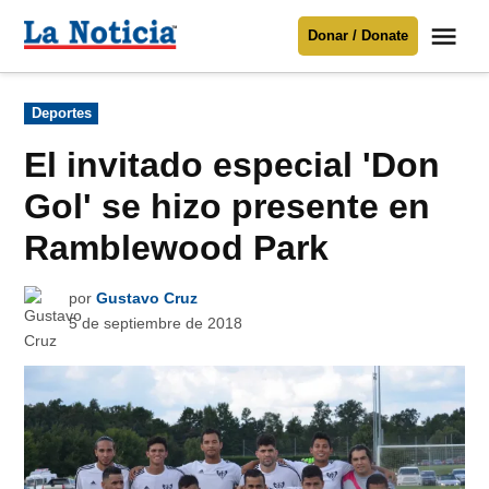
Saltar
Me
Donar / Donate
al
La
Noticia
contenido
Publicado
Deportes
en
Para mantenerte informado necesitamos
tu apoyo
.
El invitado especial 'Don
Donar
Gol' se hizo presente en
Ramblewood Park
por
Gustavo Cruz
5 de septiembre de 2018