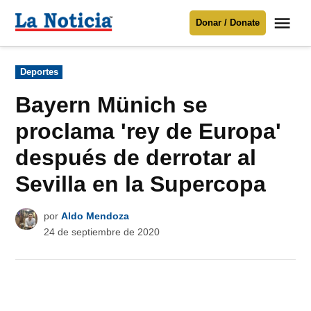
Saltar
Me
Donar / Donate
al
La
Noticia
contenido
Publicado
Deportes
en
Para mantenerte informado necesitamos
tu apoyo
.
Bayern Münich se
Donar
proclama 'rey de Europa'
después de derrotar al
Sevilla en la Supercopa
por
Aldo Mendoza
24 de septiembre de 2020