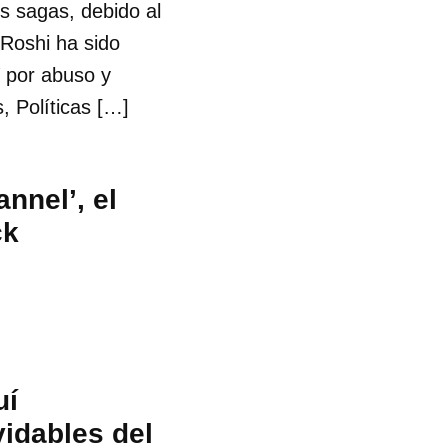
us sagas, debido al
Roshi ha sido
V por abuso y
, Políticas […]
nnel’, el
ck
uí
idables del