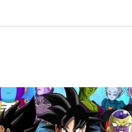
cia
tu apoyo
.
Donar