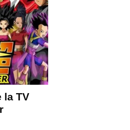
 la TV
r