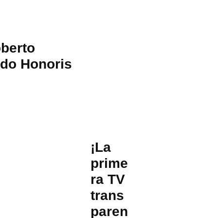
oberto
ado Honoris
¡La
prime
ra TV
trans
paren