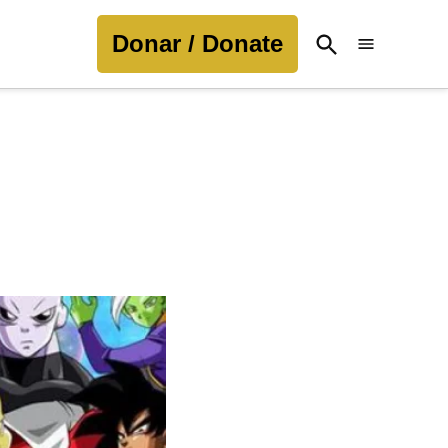
Donar / Donate
Open
Search