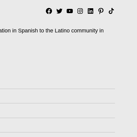
Facebook
Twitter
YouTube
Instagram
Linkedin
Pinterest
Tik
tok
ation in Spanish to the Latino community in