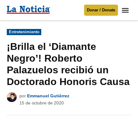
Saltar
Me
Donar / Donate
al
La
Noticia
contenido
Publicado
Entretenimiento
en
Para mantenerte informado necesitamos
tu apoyo
.
¡Brilla el ‘Diamante
Donar
Negro’! Roberto
Palazuelos recibió un
Doctorado Honoris Causa
por
Emmanuel Gutiérrez
15 de octubre de 2020