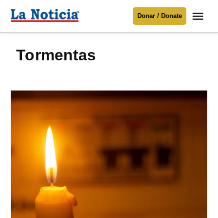
Saltar
Me
Donar / Donate
al
La
Noticia
contenido
Tormentas
Para mantenerte informado necesitamos
tu apoyo
.
Donar