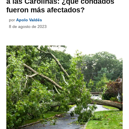
a las Carolinas: ¿qué condados
fueron más afectados?
por
Apolo Valdés
8 de agosto de 2023