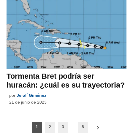
Tormenta Bret podría ser
huracán: ¿cuál es su trayectoria?
por
Jeralí Giménez
21 de junio de 2023
Paginación
1
2
3
…
8