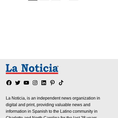
de
entradas
Facebook
Twitter
YouTube
Instagram
Linkedin
Pinterest
Tik
tok
La Noticia, is an independent news organization in
digital and print, providing valuable news and
information in Spanish to the Latino community in
Charlotte and North Carolina for the last 28 years.