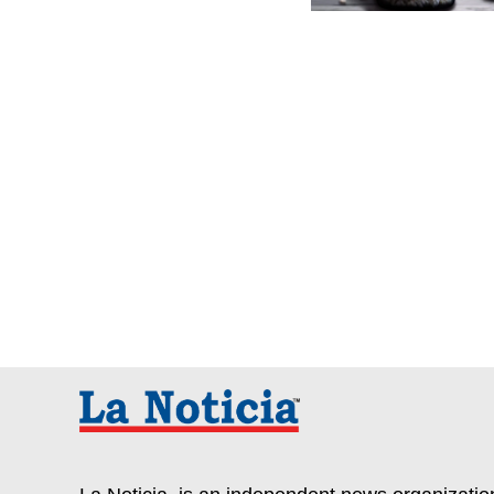
Paginaci
de
entradas