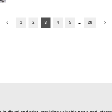
ón
1
2
3
4
5
…
28