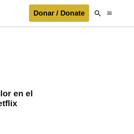
Donar / Donate
Open
Search
or en el
tflix