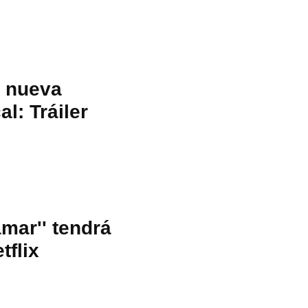
a nueva
al: Tráiler
amar'' tendrá
flix