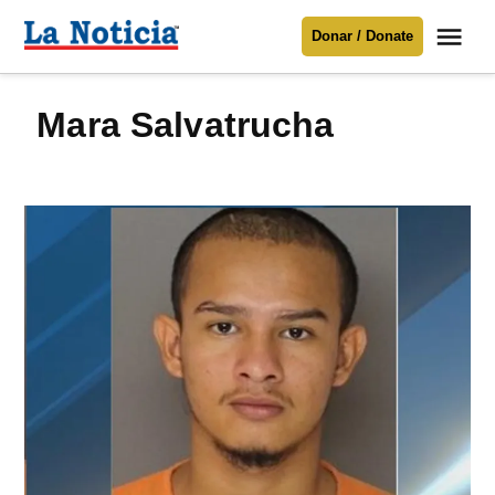
Saltar
Me
Donar / Donate
al
La
Noticia
contenido
Mara Salvatrucha
Para mantenerte informado necesitamos
tu apoyo
.
Donar