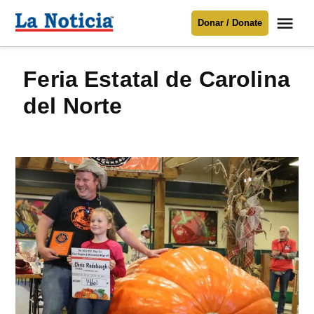
Saltar
Me
Donar / Donate
al
La
Noticia
contenido
Feria Estatal de Carolina
Para mantenerte informado necesitamos
tu apoyo
.
del Norte
Donar