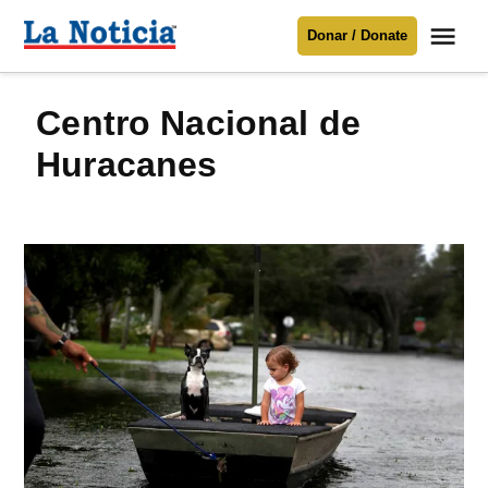
Saltar
Me
Donar / Donate
al
La
Noticia
contenido
Centro Nacional de
Para mantenerte informado necesitamos
tu apoyo
.
Huracanes
Donar