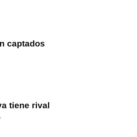
on captados
a tiene rival
a