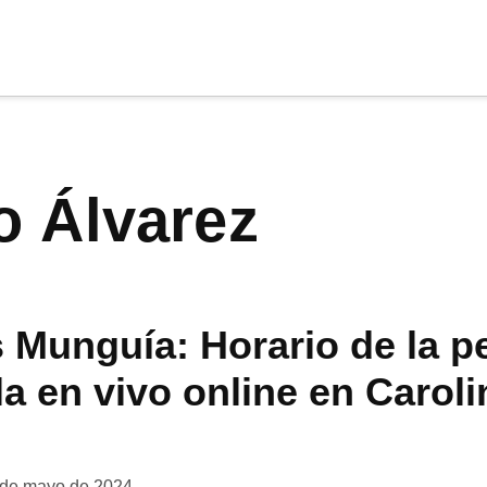
cia
tu apoyo
.
lo Álvarez
Donar
 Munguía: Horario de la p
a en vivo online en Caroli
 de mayo de 2024