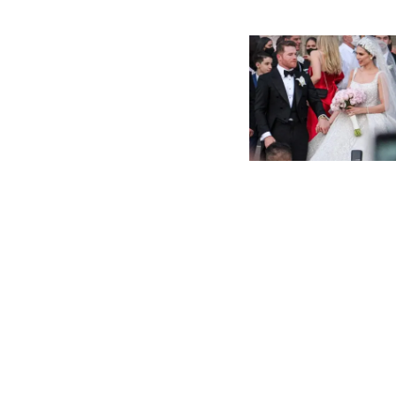
Paginaci
de
entradas