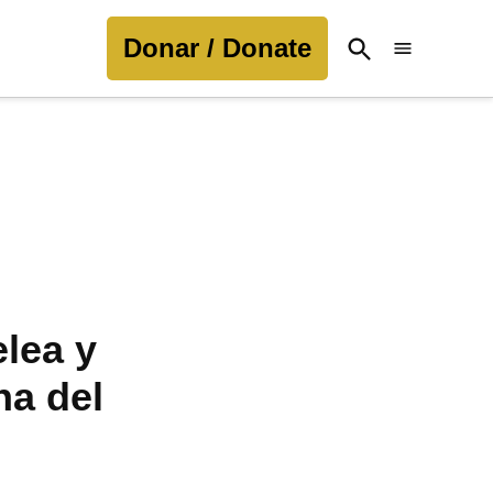
Donar / Donate
Open
Search
elea y
na del