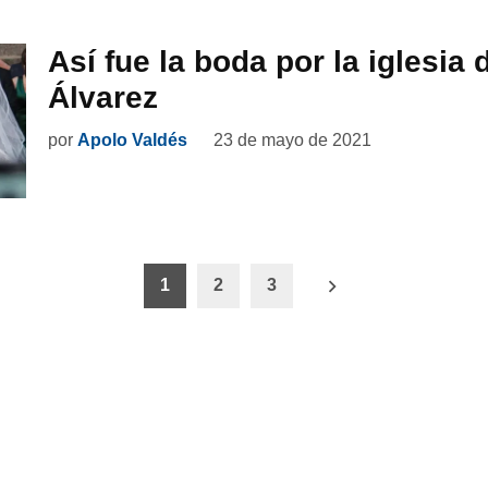
Así fue la boda por la iglesia 
Álvarez
por
Apolo Valdés
23 de mayo de 2021
ón
1
2
3