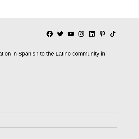
Facebook
Twitter
YouTube
Instagram
Linkedin
Pinterest
Tik
tok
ation in Spanish to the Latino community in