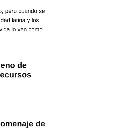
o, pero cuando se
ad latina y los
 vida lo ven como
lleno de
recursos
l homenaje de