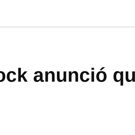
cia
tu apoyo
.
Donar
ock anunció qu