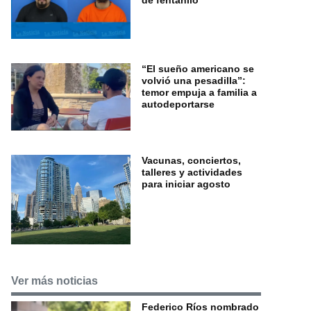
de fentanilo
“El sueño americano se
volvió una pesadilla”:
temor empuja a familia a
autodeportarse
Vacunas, conciertos,
talleres y actividades
para iniciar agosto
Ver más noticias
Federico Ríos nombrado