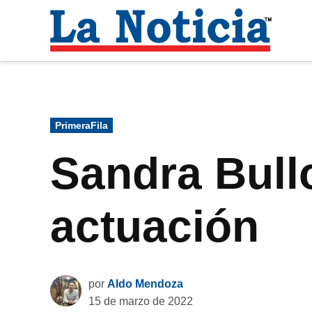
Saltar
al
La
contenido
Noti
Para mantenerte informado necesitamos
Publicado
PrimeraFila
en
Sandra Bull
actuación
por
Aldo Mendoza
15 de marzo de 2022