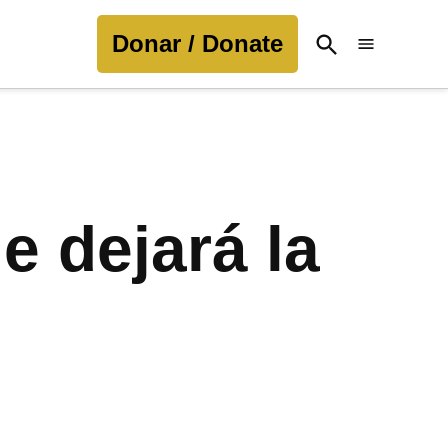
Donar / Donate
Open
Search
e dejará la