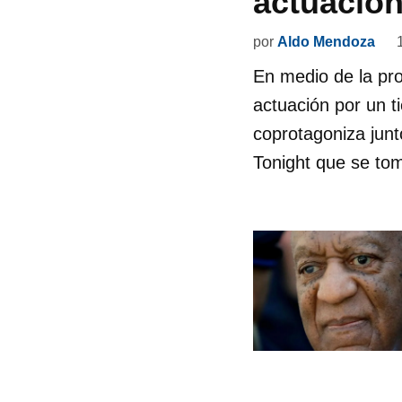
actuació
por
Aldo Mendoza
En medio de la pro
actuación por un t
coprotagoniza junt
Tonight que se tom