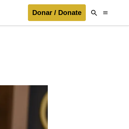
Donar / Donate
Open
Search