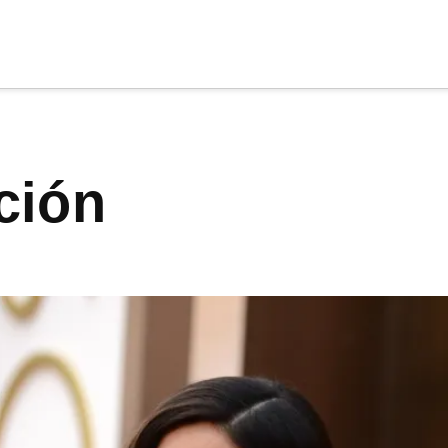
cia
tu apoyo
.
ación
Donar