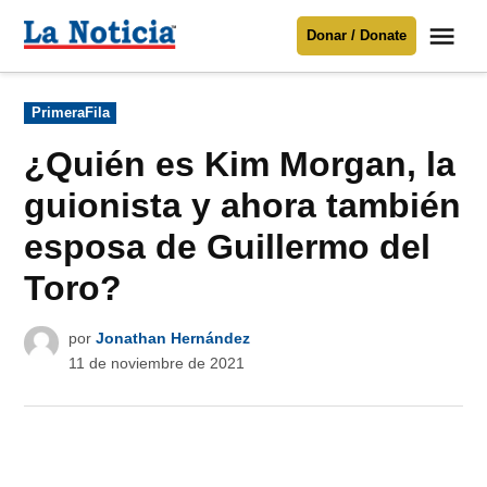
Saltar
Me
Donar / Donate
al
La
Noticia
contenido
Publicado
PrimeraFila
en
Para mantenerte informado necesitamos
tu apoyo
.
¿Quién es Kim Morgan, la
Donar
guionista y ahora también
esposa de Guillermo del
Toro?
por
Jonathan Hernández
11 de noviembre de 2021