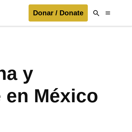
Donar / Donate
Open
Search
ha y
e en México