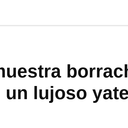
cia
tu apoyo
.
Donar
muestra borrac
 un lujoso yat