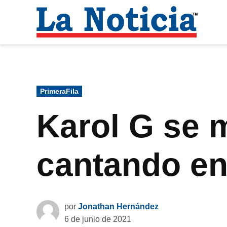
Saltar
al
La
contenido
Noti
Para mantenerte informado necesitamos
Publicado
PrimeraFila
en
Karol G se 
cantando en
por
Jonathan Hernández
6 de junio de 2021