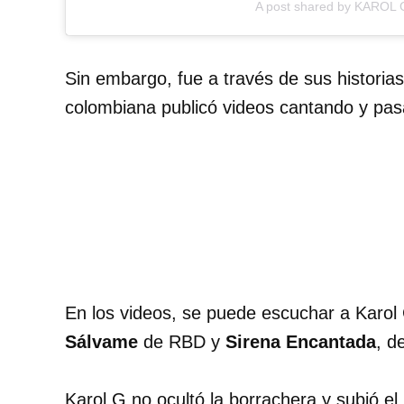
A post shared by KAROL 
Sin embargo, fue a través de sus historias
colombiana publicó videos cantando y pa
En los videos, se puede escuchar a Karo
Sálvame
de RBD y
Sirena Encantada
, d
Karol G no ocultó la borrachera y subió el