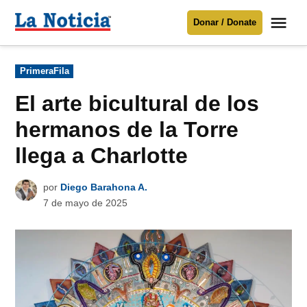
Saltar
Me
Donar / Donate
al
La
Noticia
contenido
Publicado
PrimeraFila
en
Para mantenerte informado necesitamos
tu apoyo
.
El arte bicultural de los
Donar
hermanos de la Torre
llega a Charlotte
por
Diego Barahona A.
7 de mayo de 2025