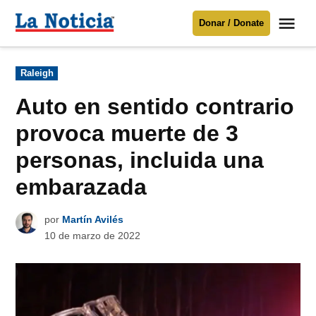
Saltar
Me
Donar / Donate
al
La
Noticia
contenido
Publicado
Raleigh
en
Para mantenerte informado necesitamos
tu apoyo
.
Auto en sentido contrario
Donar
provoca muerte de 3
personas, incluida una
embarazada
por
Martín Avilés
10 de marzo de 2022