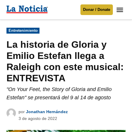
Saltar
Me
Donar / Donate
al
La
Noticia
contenido
Publicado
Entretenimiento
en
Para mantenerte informado necesitamos
tu apoyo
.
La historia de Gloria y
Donar
Emilio Estefan llega a
Raleigh con este musical:
ENTREVISTA
"On Your Feet, the Story of Gloria and Emilio
Estefan" se presentará del 9 al 14 de agosto
por
Jonathan Hernández
3 de agosto de 2022