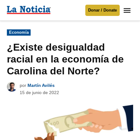
Saltar
Me
Donar / Donate
al
La
Noticia
contenido
Publicado
Economía
en
Para mantenerte informado necesitamos
tu apoyo
.
¿Existe desigualdad
Donar
racial en la economía de
Carolina del Norte?
por
Martín Avilés
15 de junio de 2022