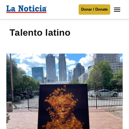
Saltar
Me
Donar / Donate
al
La
Noticia
contenido
Talento latino
Para mantenerte informado necesitamos
tu apoyo
.
Donar