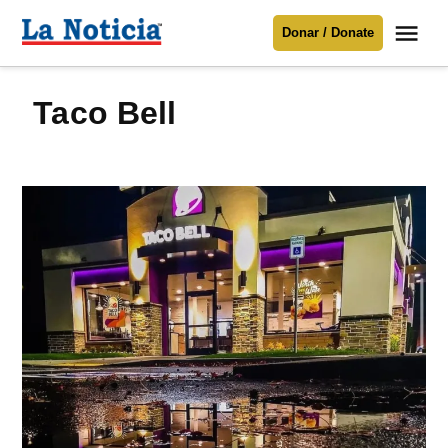
Saltar
Me
Donar / Donate
al
La
Noticia
contenido
Taco Bell
Para mantenerte informado necesitamos
tu apoyo
.
Donar