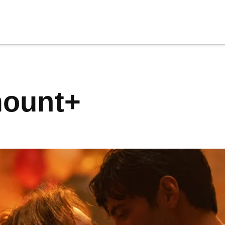
cia
tu apoyo
.
mount+
Donar