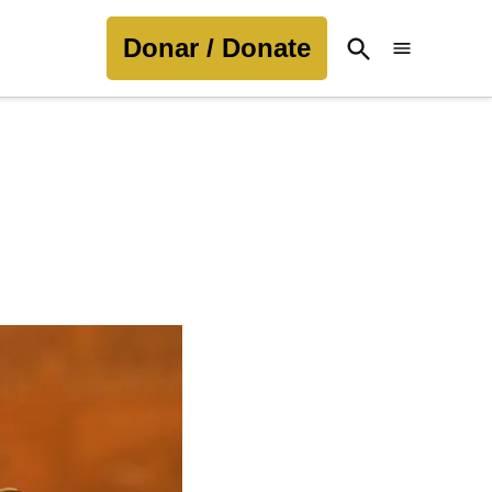
Donar / Donate
Open
Search