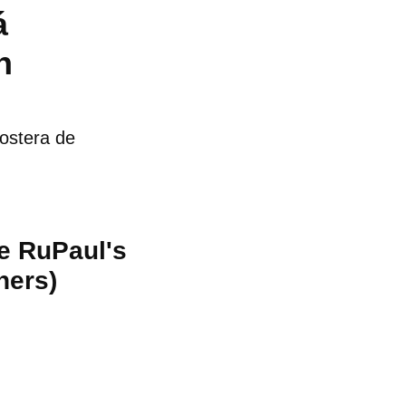
á
n
ostera de
de RuPaul's
ners)