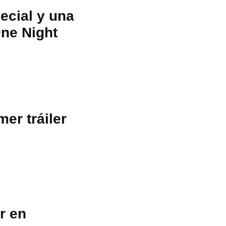
ecial y una
One Night
er tráiler
r en