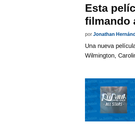
Esta pelí
filmando
por
Jonathan Hernán
Una nueva películ
Wilmington, Caroli