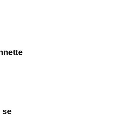
nnette
 se