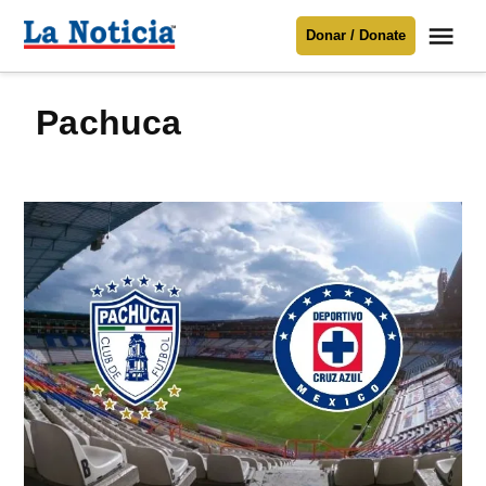
Saltar
Me
Donar / Donate
al
La
Noticia
contenido
Pachuca
Para mantenerte informado necesitamos
tu apoyo
.
Donar