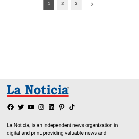
Paginación
1
2
3
de
entradas
Facebook
Twitter
YouTube
Instagram
Linkedin
Pinterest
Tik
tok
La Noticia, is an independent news organization in
digital and print, providing valuable news and