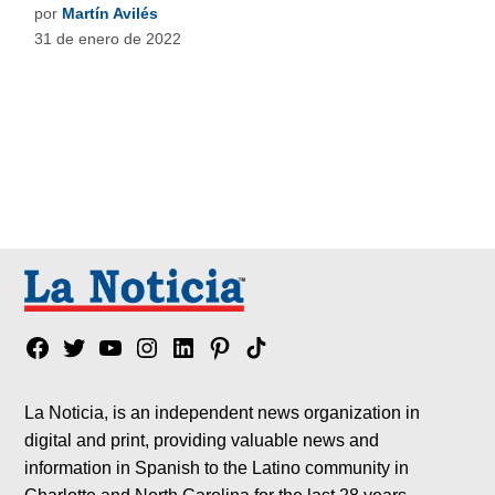
por
Martín Avilés
31 de enero de 2022
Facebook
Twitter
YouTube
Instagram
Linkedin
Pinterest
Tik
tok
La Noticia, is an independent news organization in
digital and print, providing valuable news and
information in Spanish to the Latino community in
Charlotte and North Carolina for the last 28 years.