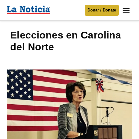
Saltar
Me
Donar / Donate
al
La
Noticia
contenido
elecciones en Carolina
Para mantenerte informado necesitamos
tu apoyo
.
del Norte
Donar