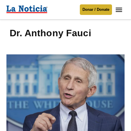
Saltar
Me
Donar / Donate
al
La
Noticia
contenido
Dr. Anthony Fauci
Para mantenerte informado necesitamos
tu apoyo
.
Donar