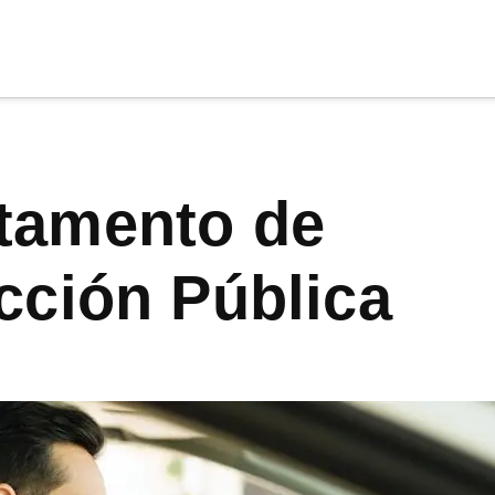
cia
tu apoyo
.
Donar
cción Pública