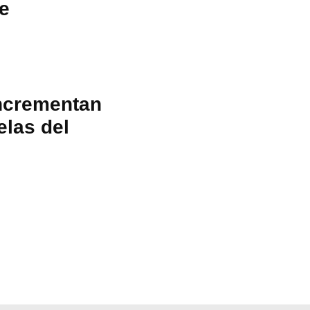
te
incrementan
elas del