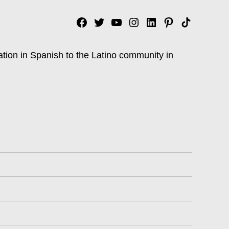
Facebook
Twitter
YouTube
Instagram
Linkedin
Pinterest
Tik
tok
ation in Spanish to the Latino community in