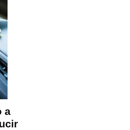
o a
ucir