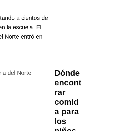
ctando a cientos de
n la escuela. El
l Norte entró en
Dónde
encont
rar
comid
a para
los
niños