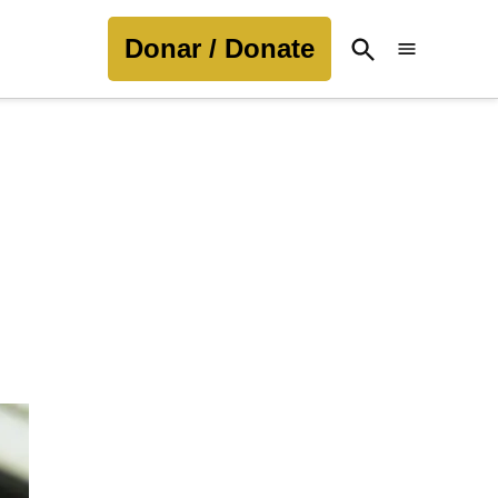
Donar / Donate
Open
Search