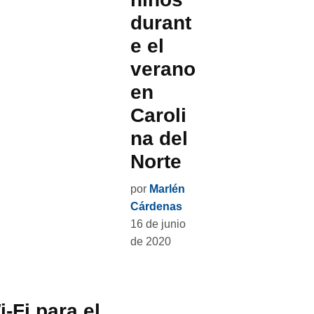
durant
e el
verano
en
Caroli
na del
Norte
por
Marlén
Cárdenas
16 de junio
de 2020
-Fi para el